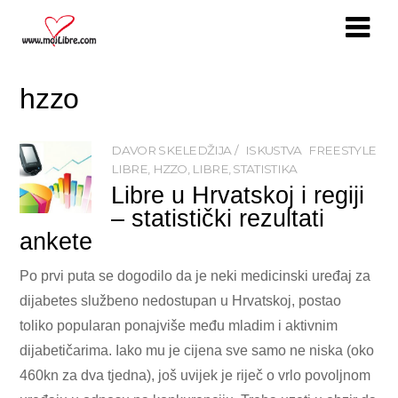
hzzo
DAVOR SKELEDŽIJA
ISKUSTVA
FREESTYLE
LIBRE
,
HZZO
,
LIBRE
,
STATISTIKA
Libre u Hrvatskoj i regiji
– statistički rezultati
ankete
Po prvi puta se dogodilo da je neki medicinski uređaj za
dijabetes službeno nedostupan u Hrvatskoj, postao
toliko popularan ponajviše među mladim i aktivnim
dijabetičarima. Iako mu je cijena sve samo ne niska (oko
460kn za dva tjedna), još uvijek je riječ o vrlo povoljnom