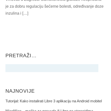
je za dobru regulaciju šećerne bolesti, određivanje doze
inzulina i […]
PRETRAŽI…
NAJNOVIJE
Tutorijal: Kako instalirati Libre 3 aplikaciju na Android mobitel
MiaoMiao – mačka za posvuda ili Libre na stereoidima