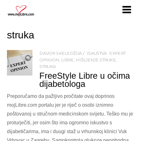
struka
DAVOR SKELEDŽIJA
ISKUSTVA
EXPERT
OPINION
,
LIBRE
,
MIŠLJENJE STRUKE
,
STRUKA
FreeStyle Libre u očima
dijabetologa
Preporučamo da pažljivo pročitate ovaj doprinos
mojLibre.com portalu jer je riječ o osobi iznimno
poštovanoj u stručnom medicinskom svijetu. Teško mu je
proturječiti, jer osim što ima ogromno iskustvo s
dijabetičarima, ima i duugi staž u vrhunskoj klinici Vuk
Vrhovac u Zagrebu. Samokontrola glukoze neophodna